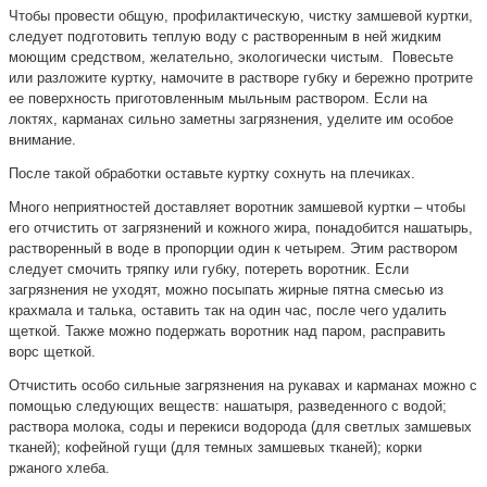
Чтобы провести общую, профилактическую, чистку замшевой куртки,
следует подготовить теплую воду с растворенным в ней жидким
моющим средством, желательно, экологически чистым. Повесьте
или разложите куртку, намочите в растворе губку и бережно протрите
ее поверхность приготовленным мыльным раствором. Если на
локтях, карманах сильно заметны загрязнения, уделите им особое
внимание.
После такой обработки оставьте куртку сохнуть на плечиках.
Много неприятностей доставляет воротник замшевой куртки – чтобы
его отчистить от загрязнений и кожного жира, понадобится нашатырь,
растворенный в воде в пропорции один к четырем. Этим раствором
следует смочить тряпку или губку, потереть воротник. Если
загрязнения не уходят, можно посыпать жирные пятна смесью из
крахмала и талька, оставить так на один час, после чего удалить
щеткой. Также можно подержать воротник над паром, расправить
ворс щеткой.
Отчистить особо сильные загрязнения на рукавах и карманах можно с
помощью следующих веществ: нашатыря, разведенного с водой;
раствора молока, соды и перекиси водорода (для светлых замшевых
тканей); кофейной гущи (для темных замшевых тканей); корки
ржаного хлеба.